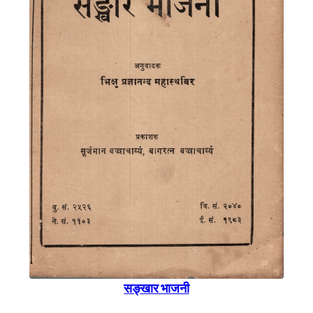
सङ्खार भाजनी