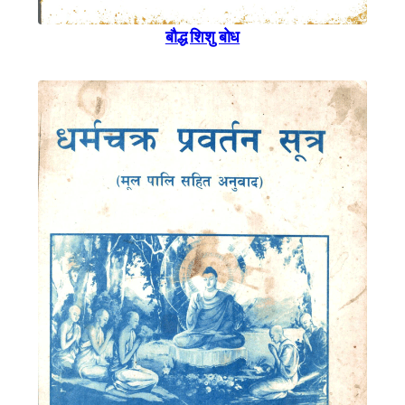
बाैद्ध शिशु बाेध