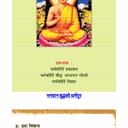
भगवान बुद्धकाे धर्मपुर