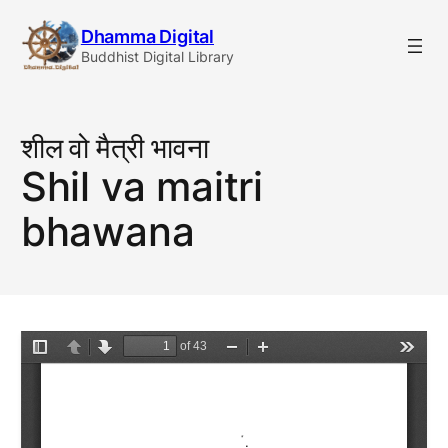
Skip
Dhamma Digital
to
Buddhist Digital Library
content
शील वो मैत्री भावना
Shil va maitri
bhawana