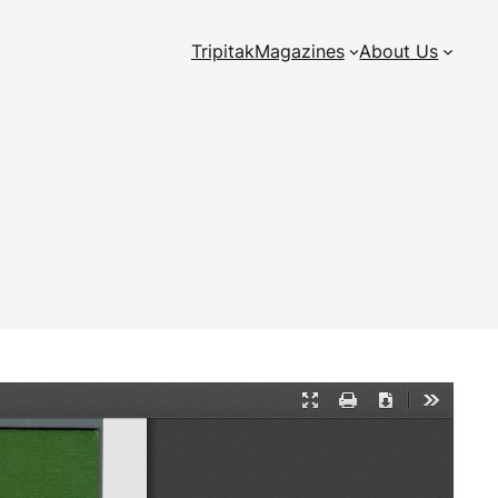
Tripitak
Magazines
About Us