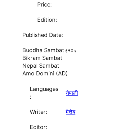
Price:
Edition:
Published Date:
Buddha Sambat
२५०२
Bikram Sambat
Nepal Sambat
Amo Domini (AD)
Languages
नेपाली
:
Writer:
मेत्तेय
Editor: