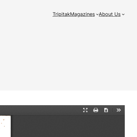
Tripitak
Magazines
About Us