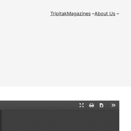
Tripitak
Magazines
About Us