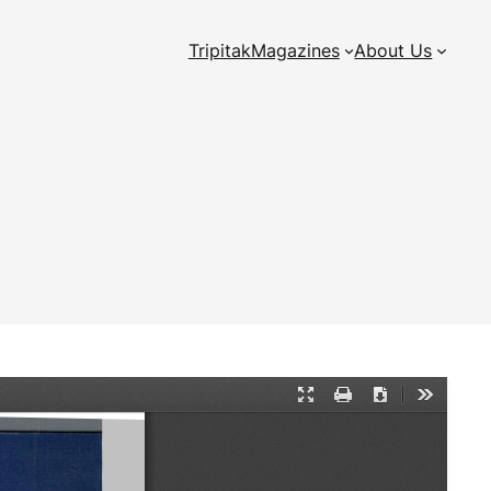
Tripitak
Magazines
About Us