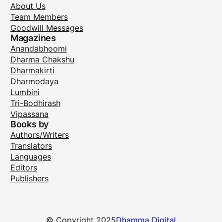
About Us
Team Members
Goodwill Messages
Magazines
Anandabhoomi
Dharma Chakshu
Dharmakirti
Dharmodaya
Lumbini
Tri-Bodhirash
Vipassana
Books by
Authors/Writers
Translators
Languages
Editors
Publishers
© Copyright 2025
Dhamma Digital