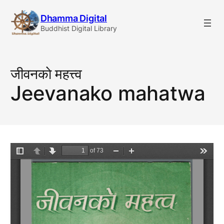
Skip
Dhamma Digital
to
Buddhist Digital Library
content
जीवनकाे महत्त्व
Jeevanako mahatwa