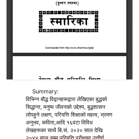
Summary:
विभिन्न बाैद्ध विद्वानहरूद्वारा लेखिएका बुद्धकाे
सिद्धान्त, मनुष्य जीवनकाे उद्देश्य, बुद्धशासन
लाेपहुने लक्षण, परियत्ति शिक्षाकाे महत्व, भ्रमण
अनुभव, कविता,आदि १६वटा विविध
लेखहरूका साथै बि.सं. २०२० साल देखि
२०४४ साल सम्म परियत्ति परीक्षामा उत्तीर्ण