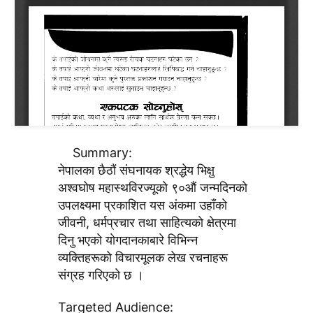
Summary:
नेपालका छैठाैं संघनायक श्रद्धेय भिक्षु
अश्वघाेष महास्थविरज्यूकाे ९०औं जन्मदिनकाे
उपलक्ष्यमा प्रकाशित यस अंकमा उहाँकाे
जीवनी, धर्मप्रचार तथा साहित्यकाे क्षेत्रमा
दिनु भएकाे याेगदानकाबारे विभिन्न
व्यक्तिहरूकाे विचारमूलक लेख रचनाहरू
संग्रह गरिएकाे छ ।
Targeted Audience: