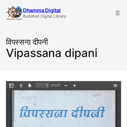
Skip
Dhamma Digital
to
Buddhist Digital Library
content
विपस्सना दीपनी
Vipassana dipani