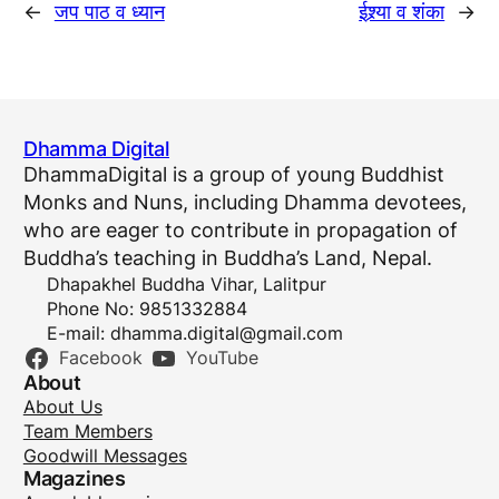
←
जप पाठ व ध्यान
ईश्र्या व शंका
→
Dhamma Digital
DhammaDigital is a group of young Buddhist
Monks and Nuns, including Dhamma devotees,
who are eager to contribute in propagation of
Buddha’s teaching in Buddha’s Land, Nepal.
Dhapakhel Buddha Vihar, Lalitpur
Phone No: 9851332884
E-mail:
dhamma.digital@gmail.com
Facebook
YouTube
About
About Us
Team Members
Goodwill Messages
Magazines