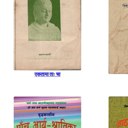
एकताया ताः चा