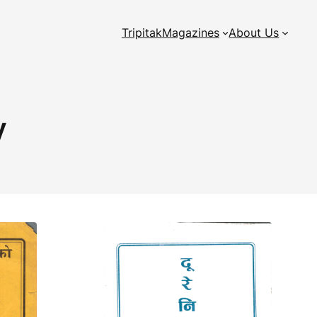
Tripitak
Magazines
About Us
y