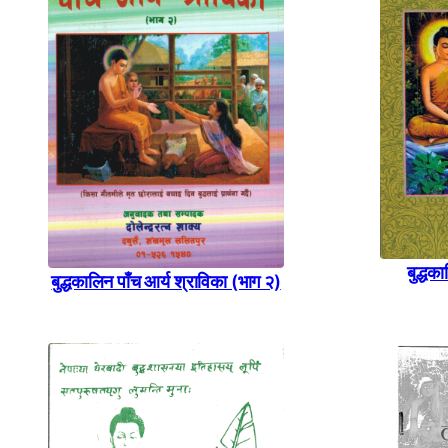
बुद्धक
बुद्धकालिन पाँच आर्य श्राविका (भाग २)