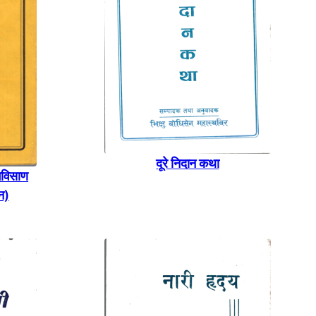
दूरे निदान कथा
गविसाण
णन)