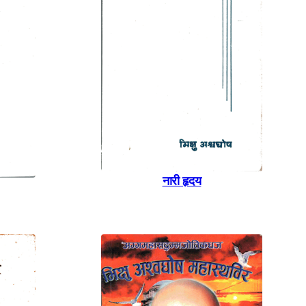
नारी हृदय