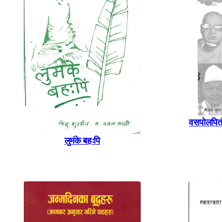
वसपोलपितं 
लुमंके बहःपि