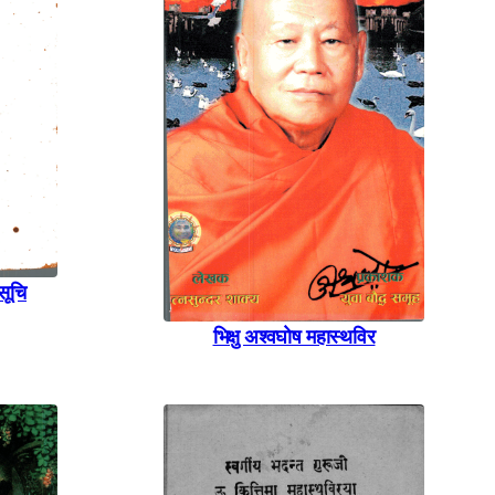
 सूचि
भिक्षु अश्वघाेष महास्थविर