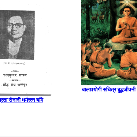
बालापयाेगी सचित्र बुद्धजीवनी
त्रता सेनानी धर्मरत्न यमि