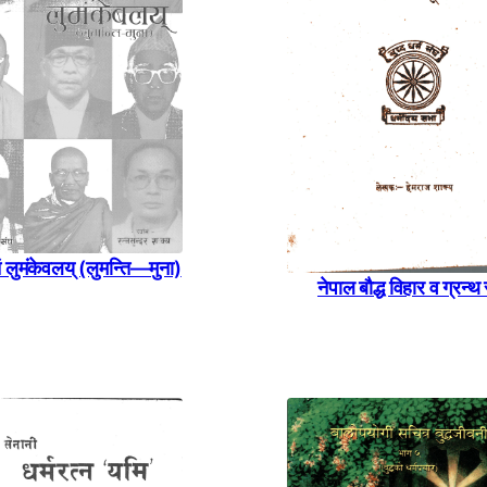
लुमंकेवलय् (लुमन्ति—मुना)
नेपाल बाैद्ध विहार व ग्रन्थ