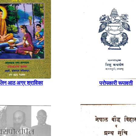
ालिन आठ अग्र श्राविका
पराेपकारी रूपावती