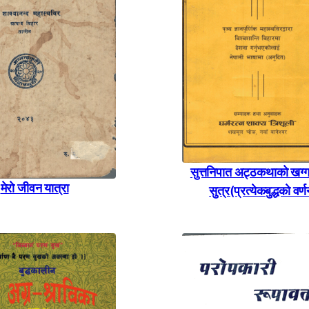
सुत्तनिपात अट्ठकथाकाे खग्
मेराे जीवन यात्रा
सुत्र(प्रत्येकबुद्धकाे वर्