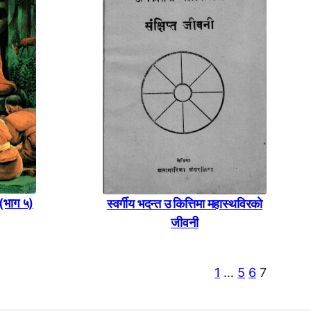
 (भाग ५)
स्वर्गीय भदन्त उ कित्तिमा महास्थविरकाे
जीवनी
1
…
5
6
7