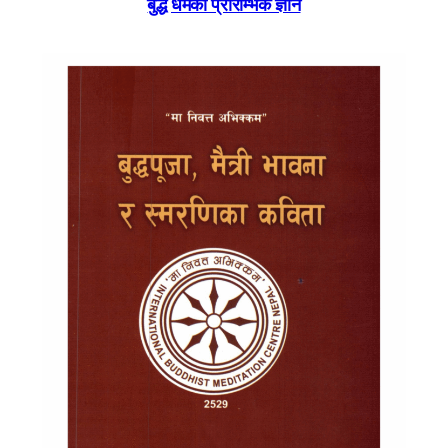
बुद्ध धर्मका प्रारम्भिक ज्ञान