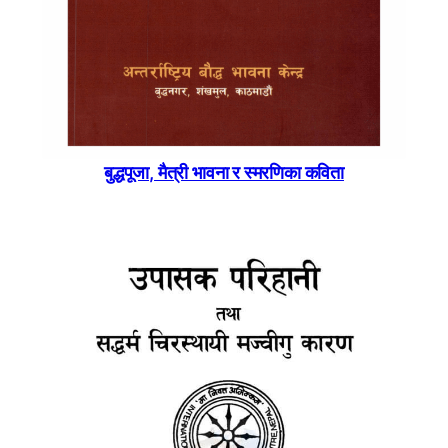
बुद्धपूजा, मैत्री भावना र स्मरणिका कविता