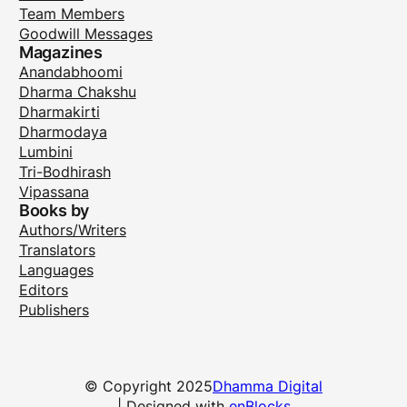
Team Members
Goodwill Messages
Magazines
Anandabhoomi
Dharma Chakshu
Dharmakirti
Dharmodaya
Lumbini
Tri-Bodhirash
Vipassana
Books by
Authors/Writers
Translators
Languages
Editors
Publishers
© Copyright 2025
Dhamma Digital
| Designed with
enBlocks