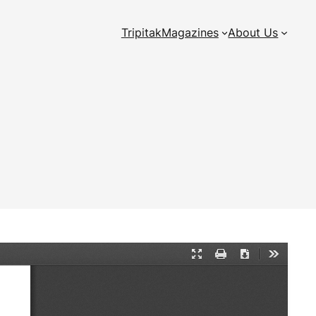
Tripitak
Magazines
About Us