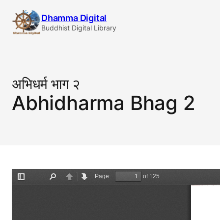
Skip
Dhamma Digital
to
Buddhist Digital Library
content
अभिधर्म भाग २
Abhidharma Bhag 2