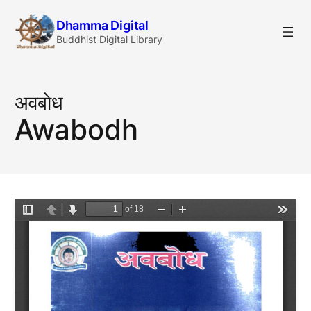
Skip
Dhamma Digital
to
Buddhist Digital Library
content
अवबाेध
Awabodh