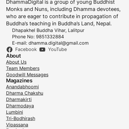
DhammaDigital is a group of young Buddhist
Monks and Nuns, including Dhamma devotees,
who are eager to contribute in propagation of
Buddha’s teaching in Buddha’s Land, Nepal.
Dhapakhel Buddha Vihar, Lalitpur
Phone No: 9851332884
E-mail:
dhamma.digital@gmail.com
Facebook
YouTube
About
About Us
Team Members
Goodwill Messages
Magazines
Anandabhoomi
Dharma Chakshu
Dharmakirti
Dharmodaya
Lumbini
Tri-Bodhirash
Vipassana