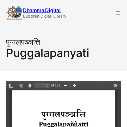
Skip
Dhamma Digital
to
Buddhist Digital Library
content
पुग्गलपञ्ञत्ति
Puggalapanyati