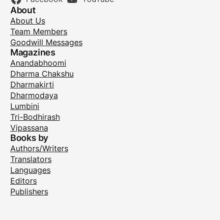
About
About Us
Team Members
Goodwill Messages
Magazines
Anandabhoomi
Dharma Chakshu
Dharmakirti
Dharmodaya
Lumbini
Tri-Bodhirash
Vipassana
Books by
Authors/Writers
Translators
Languages
Editors
Publishers