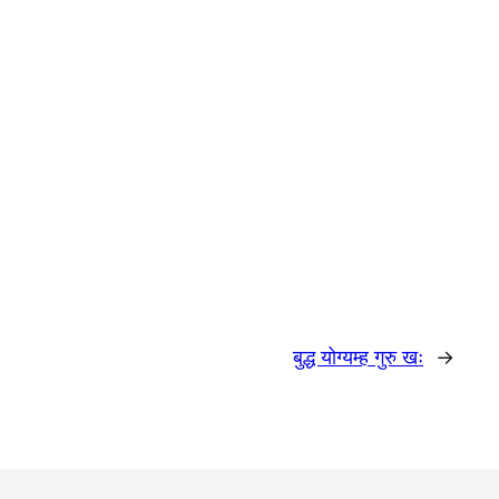
बुद्ध योग्यम्ह गुरु खः
→