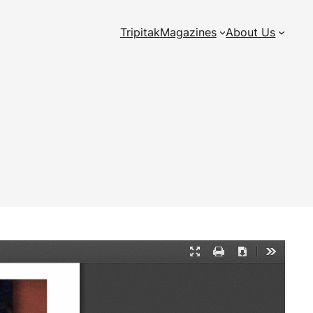
Tripitak
Magazines
About Us