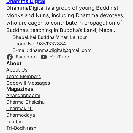
Dhamma Digital
DhammaDigital is a group of young Buddhist
Monks and Nuns, including Dhamma devotees,
who are eager to contribute in propagation of
Buddha’s teaching in Buddha’s Land, Nepal.
Dhapakhel Buddha Vihar, Lalitpur
Phone No: 9851332884
E-mail:
dhamma.digital@gmail.com
Facebook
YouTube
About
About Us
Team Members
Goodwill Messages
Magazines
Anandabhoomi
Dharma Chakshu
Dharmakirti
Dharmodaya
Lumbini
Tri-Bodhirash