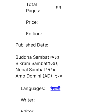
Total
99
Pages:
Price:
Edition:
Published Date:
Buddha Sambat
२५३३
Bikram Sambat
२०४६
Nepal Sambat
१११०
Amo Domini (AD)
१९९०
Languages:
नेपाली
Writer:
Editor: