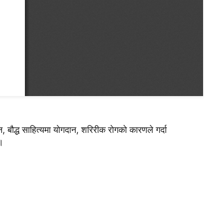
न, बाैद्ध साहित्यमा याेगदान, शरिरीक राेगकाे कारणले गर्दा
 ।