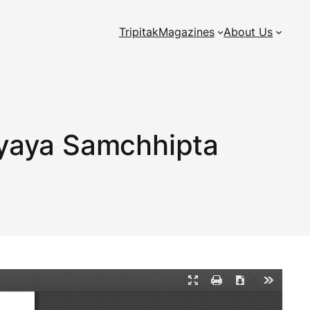
Tripitak
Magazines
About Us
yaya Samchhipta