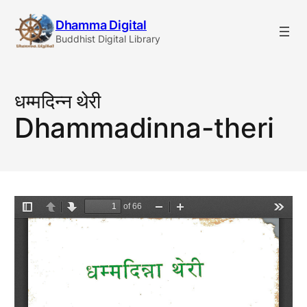
Skip
Dhamma Digital
to
Buddhist Digital Library
content
धम्मदिन्न थेरी
Dhammadinna-theri