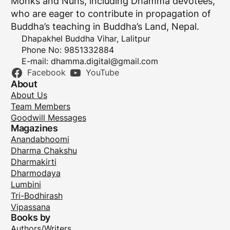
Monks and Nuns, including Dhamma devotees,
who are eager to contribute in propagation of
Buddha’s teaching in Buddha’s Land, Nepal.
Dhapakhel Buddha Vihar, Lalitpur
Phone No: 9851332884
E-mail:
dhamma.digital@gmail.com
Facebook
YouTube
About
About Us
Team Members
Goodwill Messages
Magazines
Anandabhoomi
Dharma Chakshu
Dharmakirti
Dharmodaya
Lumbini
Tri-Bodhirash
Vipassana
Books by
Authors/Writers