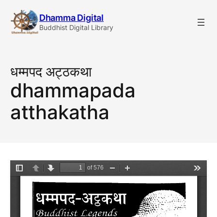
Skip
Dhamma Digital
to
Buddhist Digital Library
content
धम्मपद अट्ठकथा
dhammapada
atthakatha