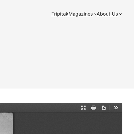
Tripitak
Magazines
About Us