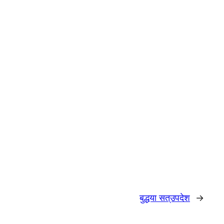
बुद्धया सत्उपदेश
→