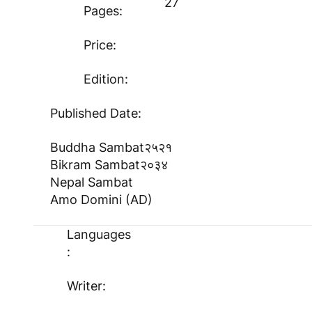
27
Pages:
Price:
Edition:
Published Date:
Buddha Sambat
२५२१
Bikram Sambat
२०३४
Nepal Sambat
Amo Domini (AD)
Languages
:
Writer: