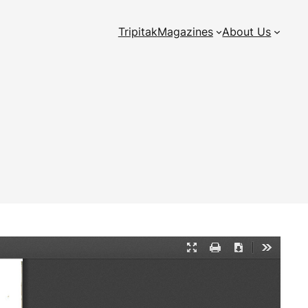
Tripitak
Magazines
About Us