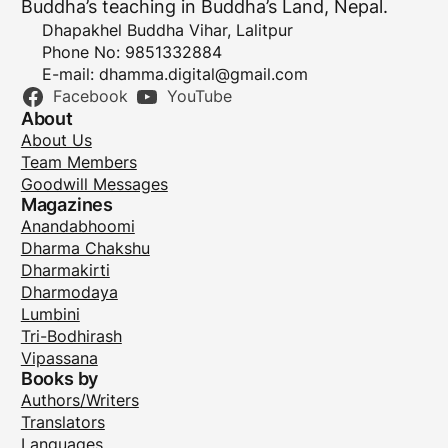
Buddha’s teaching in Buddha’s Land, Nepal.
Dhapakhel Buddha Vihar, Lalitpur
Phone No: 9851332884
E-mail:
dhamma.digital@gmail.com
Facebook
YouTube
About
About Us
Team Members
Goodwill Messages
Magazines
Anandabhoomi
Dharma Chakshu
Dharmakirti
Dharmodaya
Lumbini
Tri-Bodhirash
Vipassana
Books by
Authors/Writers
Translators
Languages