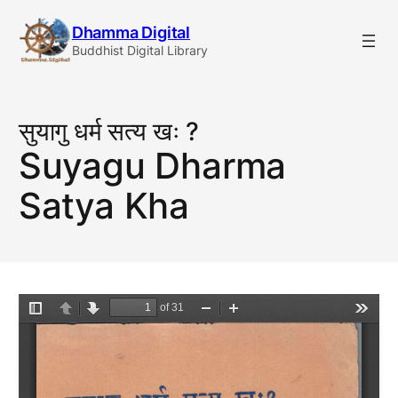
Skip
Dhamma Digital
to
Buddhist Digital Library
content
सुयागु धर्म सत्य खः ?
Suyagu Dharma
Satya Kha