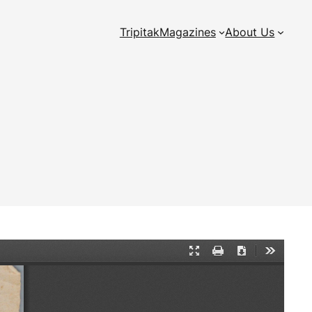
Tripitak
Magazines
About Us