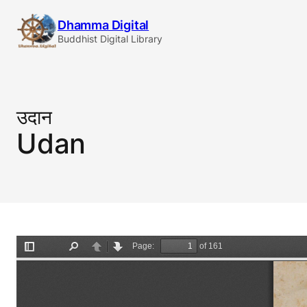
Skip
Dhamma Digital
to
Buddhist Digital Library
content
उदान
Udan