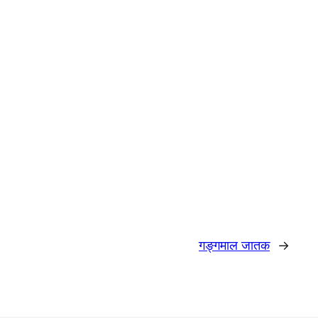
गङ्गमाल जातक
→