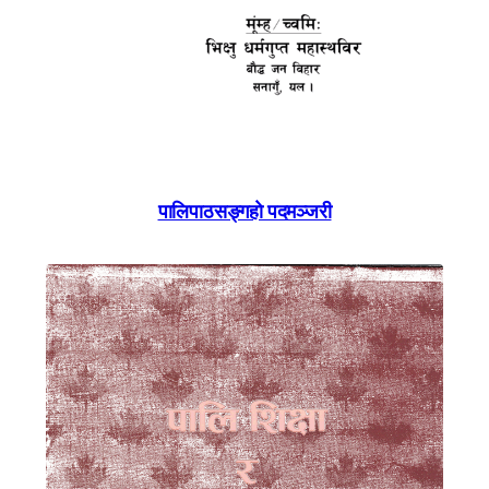
पालिपाठसङ्गहाे पदमञ्जरी