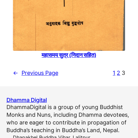
महासमय सुत्र (निदान सहित)
←
Previous Page
1
2
3
Dhamma Digital
DhammaDigital is a group of young Buddhist
Monks and Nuns, including Dhamma devotees,
who are eager to contribute in propagation of
Buddha’s teaching in Buddha’s Land, Nepal.
Dhapakhel Buddha Vihar, Lalitpur