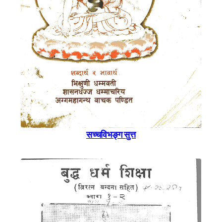
सच्चविभङ्ग सुत्त