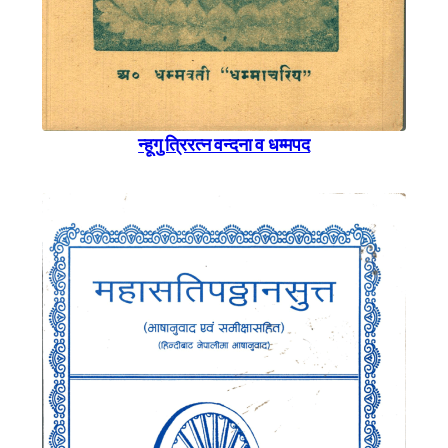
न्हूगु त्रिरत्न वन्दना व धम्मपद