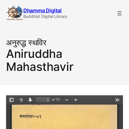
Skip
Dhamma Digital
to
Buddhist Digital Library
content
अनुरुद्ध स्थविर
Aniruddha
Mahasthavir