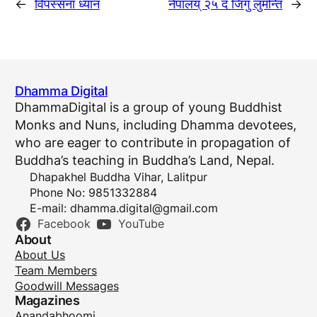
←
विपस्सना ध्यान
नेपालय् २५ दँ जिगु लुमन्ति
→
Dhamma Digital
DhammaDigital is a group of young Buddhist
Monks and Nuns, including Dhamma devotees,
who are eager to contribute in propagation of
Buddha’s teaching in Buddha’s Land, Nepal.
Dhapakhel Buddha Vihar, Lalitpur
Phone No: 9851332884
E-mail:
dhamma.digital@gmail.com
Facebook
YouTube
About
About Us
Team Members
Goodwill Messages
Magazines
Anandabhoomi