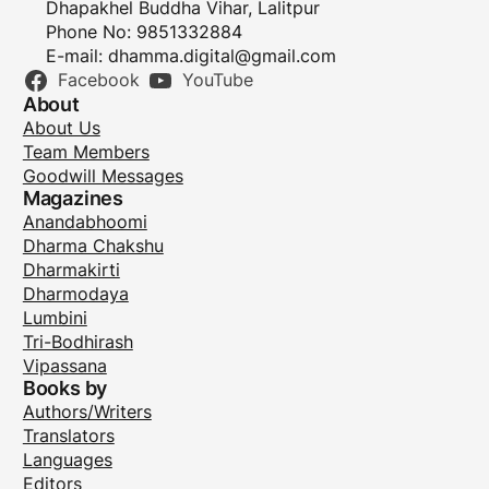
Dhapakhel Buddha Vihar, Lalitpur
Phone No: 9851332884
E-mail:
dhamma.digital@gmail.com
Facebook
YouTube
About
About Us
Team Members
Goodwill Messages
Magazines
Anandabhoomi
Dharma Chakshu
Dharmakirti
Dharmodaya
Lumbini
Tri-Bodhirash
Vipassana
Books by
Authors/Writers
Translators
Languages
Editors