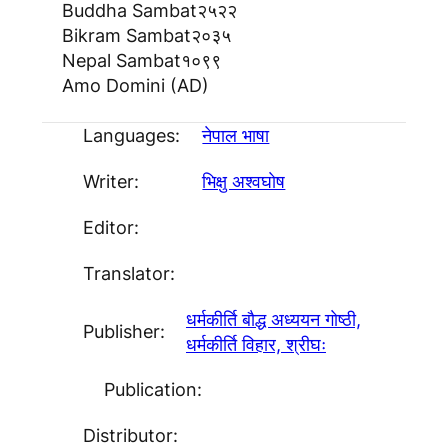
Buddha Sambat
२५२२
Bikram Sambat
२०३५
Nepal Sambat
१०९९
Amo Domini (AD)
Languages:
नेपाल भाषा
Writer:
भिक्षु अश्वघाेष
Editor:
Translator:
धर्मकीर्ति बाैद्ध अध्ययन गाेष्ठी,
Publisher:
धर्मकीर्ति विहार, श्रीघः
Publication:
Distributor: