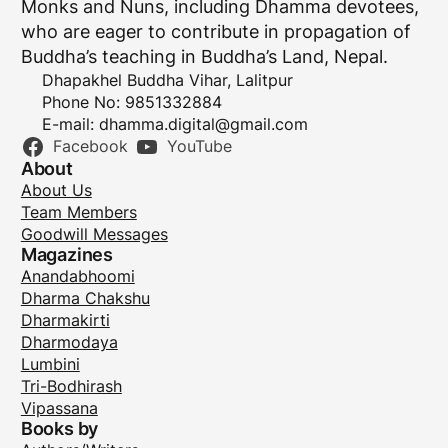
Monks and Nuns, including Dhamma devotees,
who are eager to contribute in propagation of
Buddha’s teaching in Buddha’s Land, Nepal.
Dhapakhel Buddha Vihar, Lalitpur
Phone No: 9851332884
E-mail:
dhamma.digital@gmail.com
Facebook
YouTube
About
About Us
Team Members
Goodwill Messages
Magazines
Anandabhoomi
Dharma Chakshu
Dharmakirti
Dharmodaya
Lumbini
Tri-Bodhirash
Vipassana
Books by