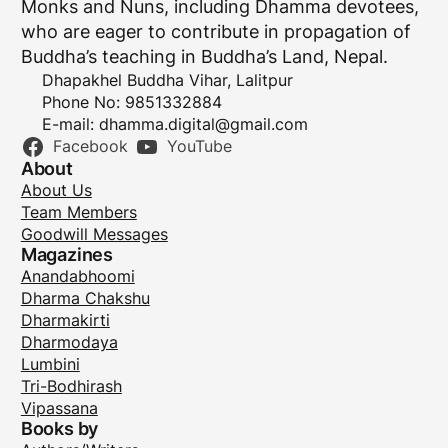
Monks and Nuns, including Dhamma devotees,
who are eager to contribute in propagation of
Buddha’s teaching in Buddha’s Land, Nepal.
Dhapakhel Buddha Vihar, Lalitpur
Phone No: 9851332884
E-mail:
dhamma.digital@gmail.com
Facebook
YouTube
About
About Us
Team Members
Goodwill Messages
Magazines
Anandabhoomi
Dharma Chakshu
Dharmakirti
Dharmodaya
Lumbini
Tri-Bodhirash
Vipassana
Books by