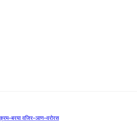
 क्रम–बरया वजिर–ञाण–वरोरस