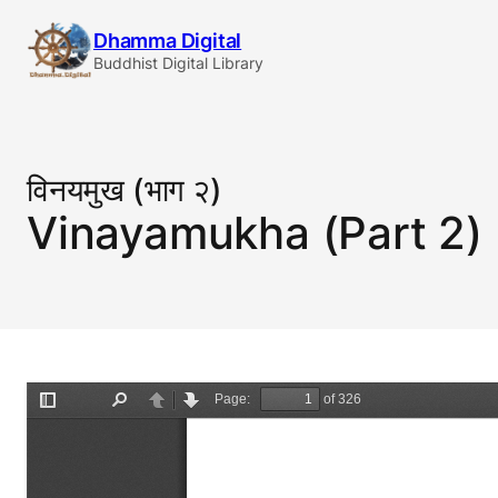
Skip
Dhamma Digital
to
Buddhist Digital Library
content
विनयमुख (भाग २)
Vinayamukha (Part 2)