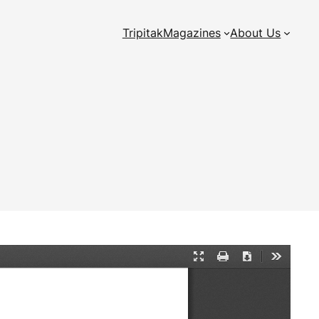
Tripitak
Magazines
About Us