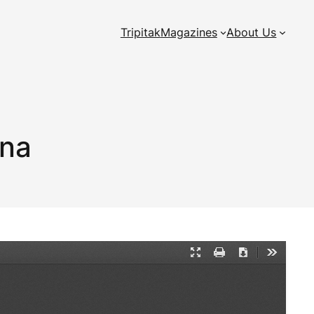
Tripitak
Magazines
About Us
ana