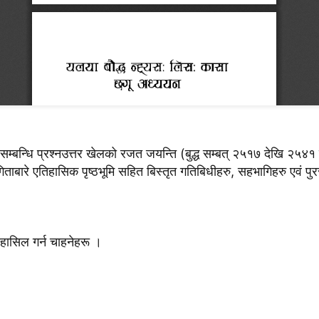
र्म सम्बन्धि प्रश्नउत्तर खेलको रजत जयन्ति (बुद्ध सम्बत् २५१७ देखि २५
ताबारे एतिहासिक पृष्ठभूमि सहित बिस्तृत गतिबिधीहरु, सहभागिहरु एवं प
री हासिल गर्न चाहनेहरू ।