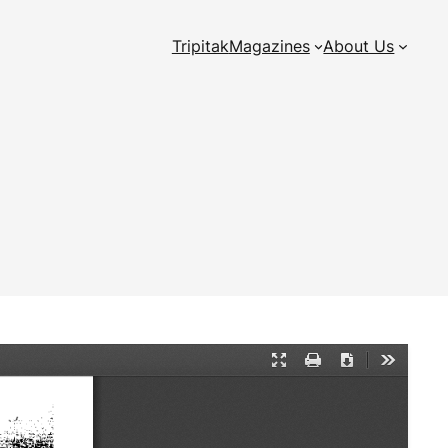
Tripitak
Magazines
About Us