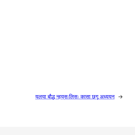
यलया बौद्ध न्हय्‌सःलिसः कासा छगू अध्ययन
→