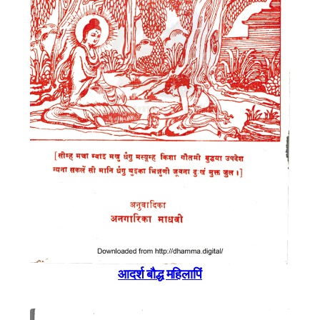
आदर्श बाैद्ध महिलापिं