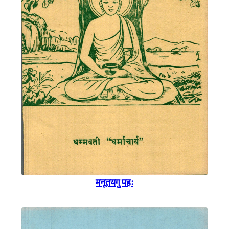
मनूतयगु पहः