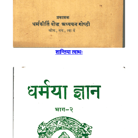
शान्तिया त्वाथः