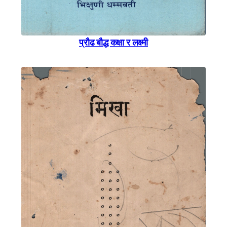
प्राैढ बाैद्ध कक्षा र लक्ष्मी