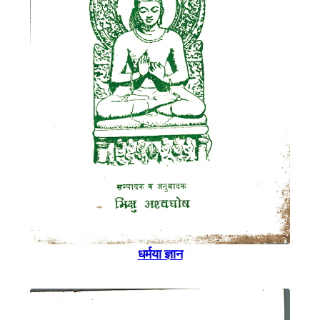
धर्मया ज्ञान