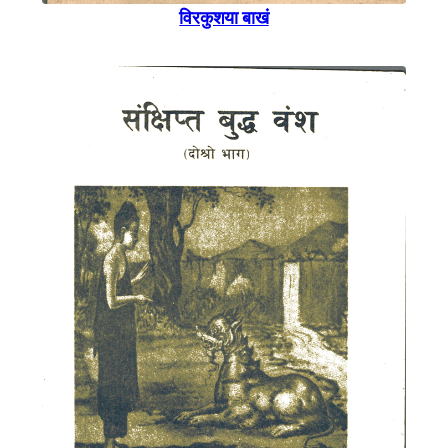
विरकुशया बाखं