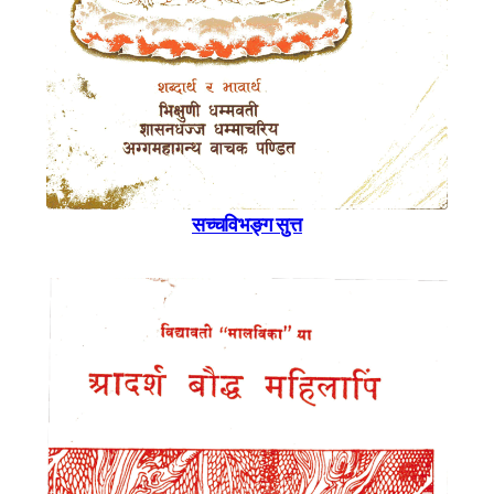
सच्चविभङ्ग सुत्त