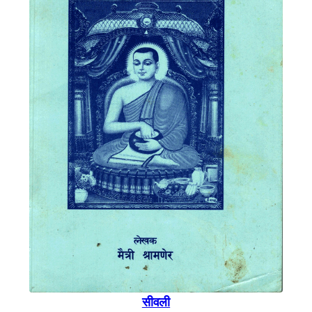
सीवली