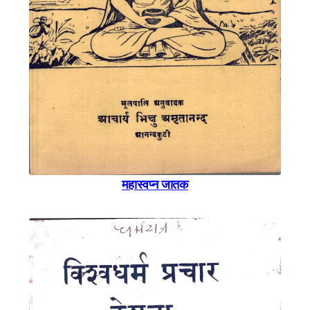
महास्वप्न जातक