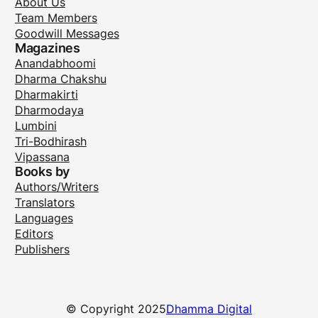
About Us
Team Members
Goodwill Messages
Magazines
Anandabhoomi
Dharma Chakshu
Dharmakirti
Dharmodaya
Lumbini
Tri-Bodhirash
Vipassana
Books by
Authors/Writers
Translators
Languages
Editors
Publishers
© Copyright 2025
Dhamma Digital