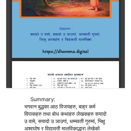
Summary:
भगवान बुद्धका आठ विजयहरु, बाह्र कर्म
विपाकहरु तथा बोध कथाहरु लेखकहरु सयादो
उ वामे, सयादो उ ञाउगां, धम्मवती गुरुमां, भिक्षु
अश्वघोष र विद्यावती मालविकाद्धारा लेखेको