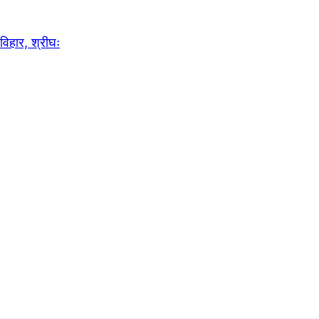
ति विहार, श्रीघः