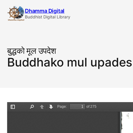
Skip
Dhamma Digital
to
Buddhist Digital Library
content
बुद्धकाे मूल उपदेश
Buddhako mul upades