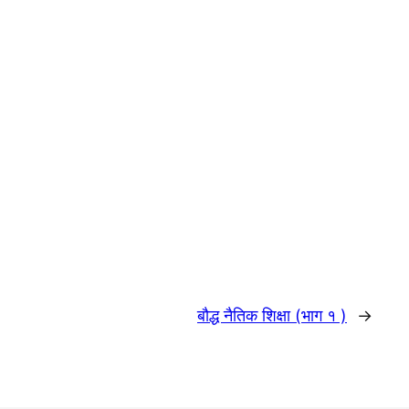
बाैद्ध नैतिक शिक्षा (भाग १ )
→