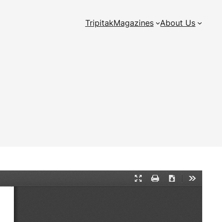
Tripitak
Magazines
About Us