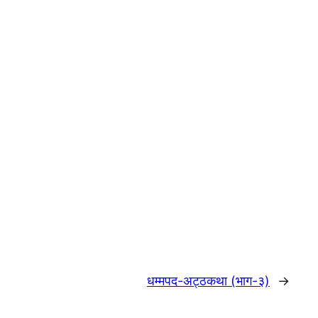
धम्मपद-अट्ठकथा (भाग-३)
→