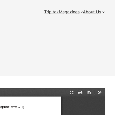
Tripitak
Magazines
About Us