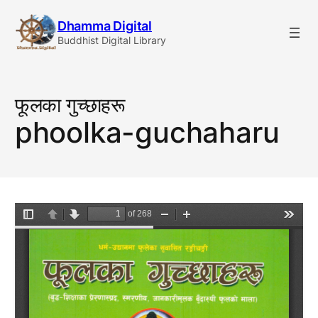
Skip
Dhamma Digital
to
Buddhist Digital Library
content
फूलका गुच्छाहरू
phoolka-guchaharu