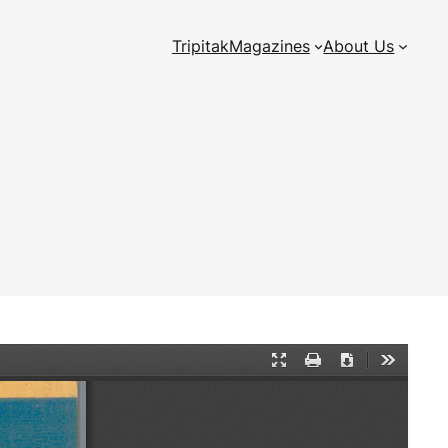
Tripitak
Magazines
About Us