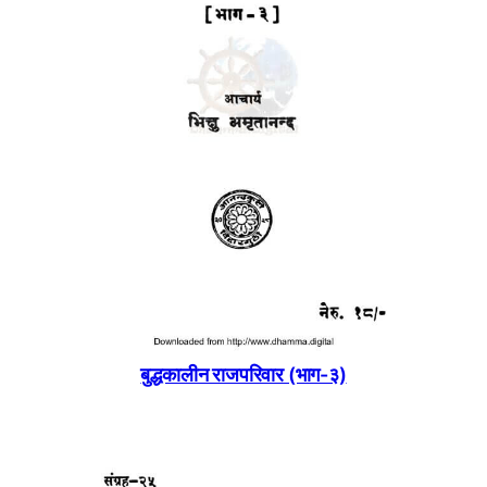
बुद्धकालीन राजपरिवार (भाग-३)