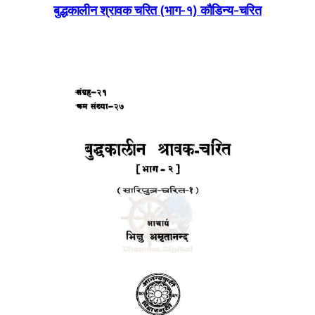
बुद्धकालीन श्रावक चरित (भाग-१) काैडिन्य-चरित