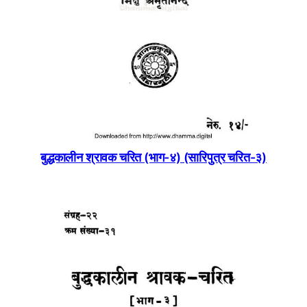
बुद्धकालीन श्रावक चरित (भाग-४) (सारिपुत्र चरित-३)