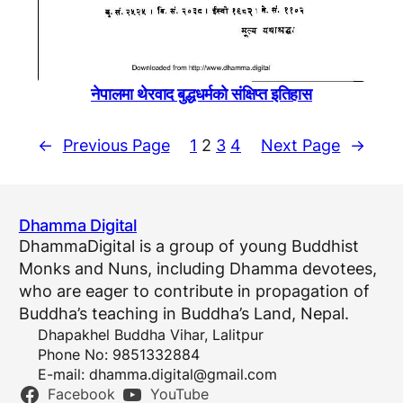
नेपालमा थेरवाद बुद्धधर्मकाे संक्षिप्त इतिहास
←
Previous Page
1
2
3
4
Next Page
→
Dhamma Digital
DhammaDigital is a group of young Buddhist
Monks and Nuns, including Dhamma devotees,
who are eager to contribute in propagation of
Buddha’s teaching in Buddha’s Land, Nepal.
Dhapakhel Buddha Vihar, Lalitpur
Phone No: 9851332884
E-mail:
dhamma.digital@gmail.com
Facebook
YouTube