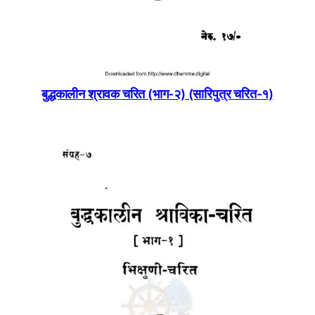
बुद्धकालीन श्रावक चरित (भाग-२) (सारिपुत्र चरित-१)