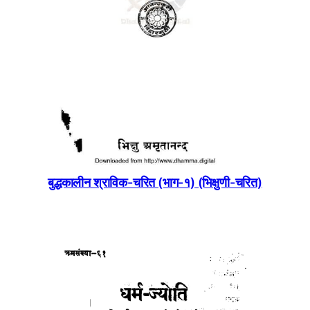
बुद्धकालीन श्राविक-चरित (भाग-१) (भिक्षुणी-चरित)