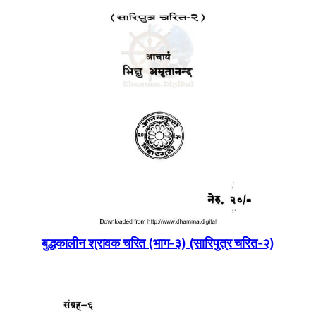
बुद्धकालीन श्रावक चरित (भाग-३) (सारिपुत्र चरित-२)