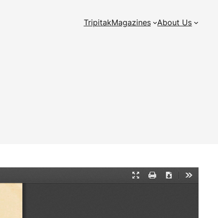
Tripitak
Magazines
About Us