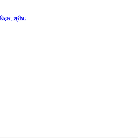
ति विहार, श्रीघः