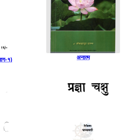
अनात्म
भाग-१)