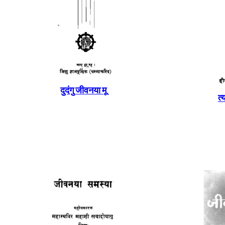
दुदंगु जीवनया मू
त्