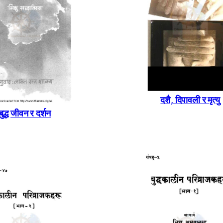
दशै, दिपावली र मृत्यु
बुद्ध जीवन र दर्शन