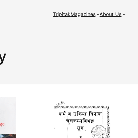
Tripitak
Magazines
About Us
y