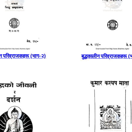
ीन परिव्राजकहरू (भाग-२)
बुद्धकालीन परिव्राजकहरू (