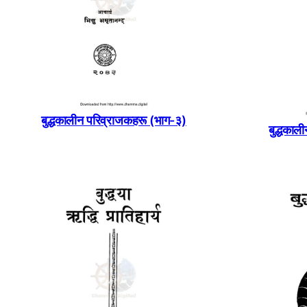
बुद्धकालीन परिव्राजकहरू (भाग-३)
बुद्धकाल