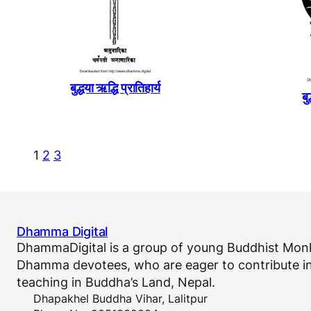
बुद्धया ऋद्धि प्रातिहार्य
बु
1
2
3
Dhamma Digital
DhammaDigital is a group of young Buddhist Monk
Dhamma devotees, who are eager to contribute in
teaching in Buddha’s Land, Nepal.
Dhapakhel Buddha Vihar, Lalitpur