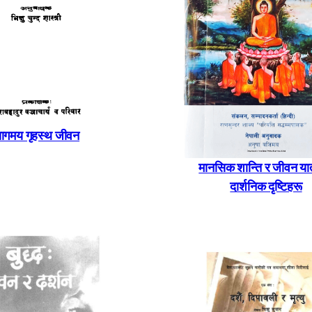
यागमय गृहस्थ जीवन
मानसिक शान्ति र जीवन यात
दार्शनिक दृष्टिहरू