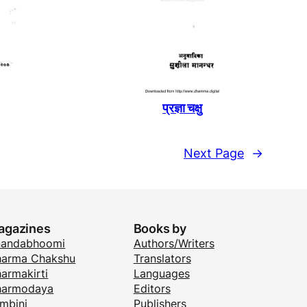
प्रज्ञा चक्षु
Next Page
→
agazines
Books by
nandabhoomi
Authors/Writers
arma Chakshu
Translators
armakirti
Languages
harmodaya
Editors
mbini
Publishers