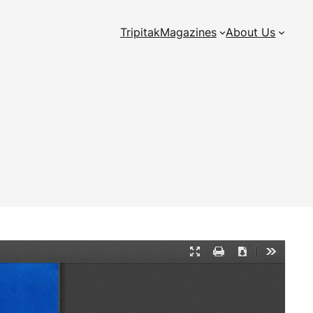
Tripitak
Magazines
About Us