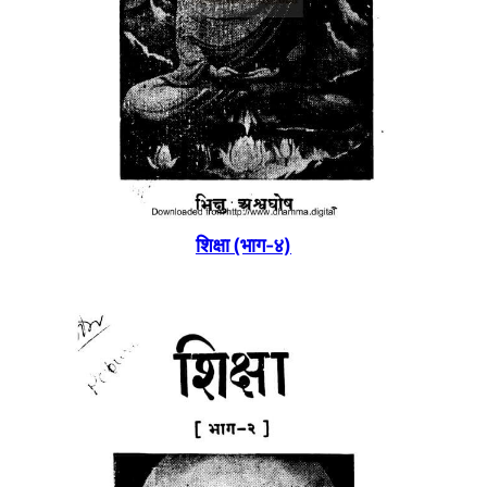
शिक्षा (भाग-४)