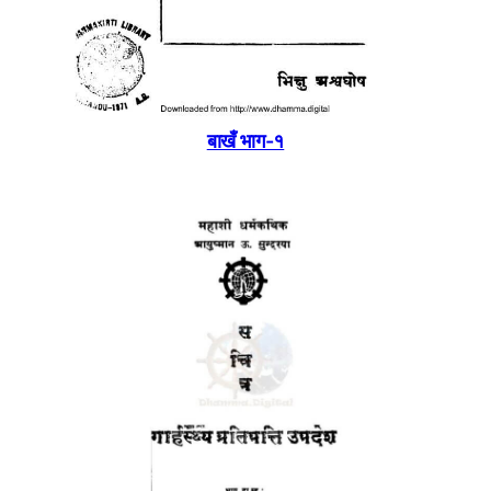
बाखँ ‍भाग-१