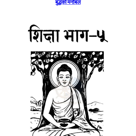
बुद्धकाे मनाेबल