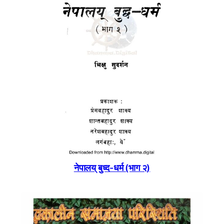
नेपालय् बुध्द-धर्म (भाग २)