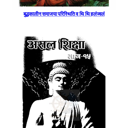
बुद्धकालीन समाजया परिस्थिति व थि थि हलंज्वलं