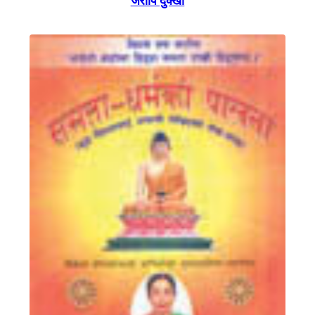
जरापि दुक्खा