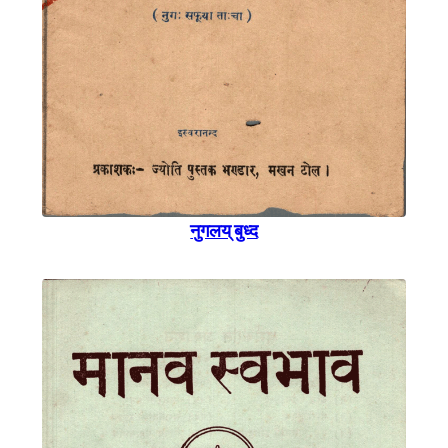
नुगलय् बुध्द