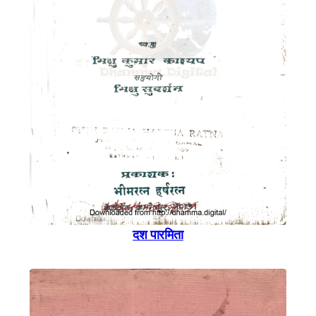
दश पारमिता