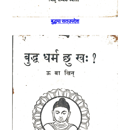
बुद्धया सत्उपदेश