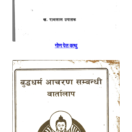
गाेण पेत वत्थु