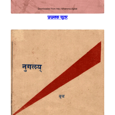
छछक्क सूत्र