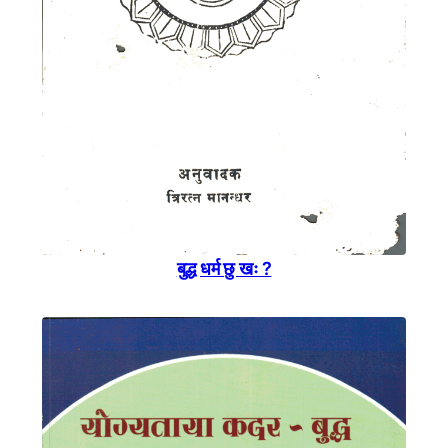
बुद्ध धर्म छु खः ?