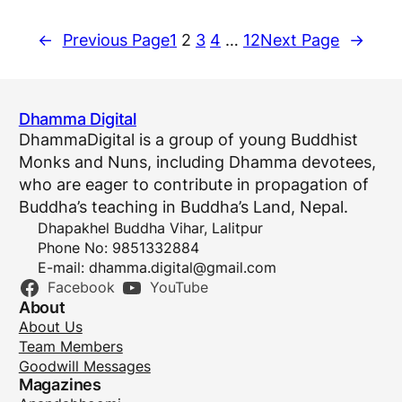
←
Previous Page
1
2
3
4
…
12
Next Page
→
Dhamma Digital
DhammaDigital is a group of young Buddhist
Monks and Nuns, including Dhamma devotees,
who are eager to contribute in propagation of
Buddha’s teaching in Buddha’s Land, Nepal.
Dhapakhel Buddha Vihar, Lalitpur
Phone No: 9851332884
E-mail:
dhamma.digital@gmail.com
Facebook
YouTube
About
About Us
Team Members
Goodwill Messages
Magazines