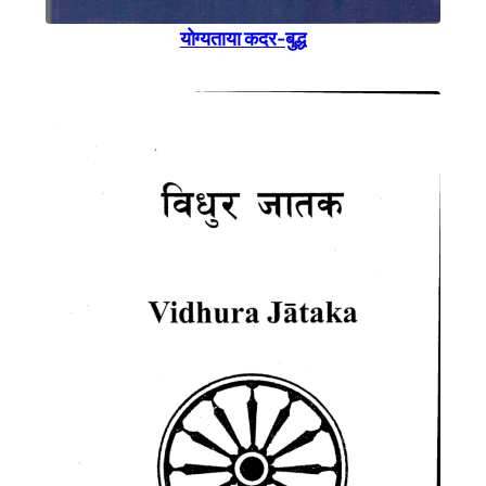
याेग्यताया कदर-बुद्ध